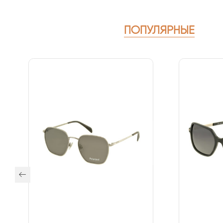
В наличии и под заказ
Доставка 3-5 дней
C/з Megapolis 021 С: Black
C/з Megapo
Подбираем по типу лица
7560
₽
7
Каждый менеджер подбирает оправу и очки по типу
лицу