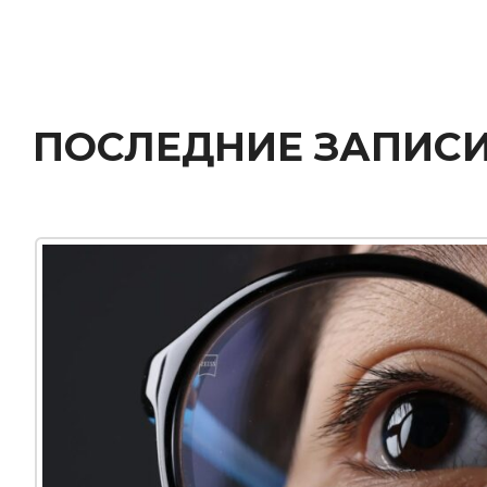
30.11.2025
0
-15% на линзы STELLEST+STELLEST TINT в
подарок
Опубликовано
admin
Линзы Stellest для контроля миопии (близорукости)!
35.000₽ вместо 82.400₽ Скидка 15% на детские линзы
для зрения и в
ЧИТАТЬ ДАЛЬШЕ