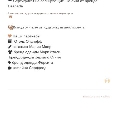
Сертификат на солнцезащитные очки от бренда
Despada
+ множество других подарков от наших партнеров
Благодарим всех за поддержку нашего проекта:
Наши партнёры
Отель Очагофф
визажист Мария Маер
бренд одежды Марк Итали
бренд одежды Зеркало Стиля
бренд одежды Форсита
кофейня Сердцеед
24.02.2026
02.07.2024
0
Десятый проект
Проект ПРЕОБ
«Преображение»
Опубликовано
admin
Опубликовано
admin
Все подробности в 
оптика • стиль • забота
Мы устроили три волшебных
преображения. Вместе с иркутскими
ЧИТАТЬ ДАЛЬШЕ
стилистами и визажистами мы
показали нашим участницам как по-