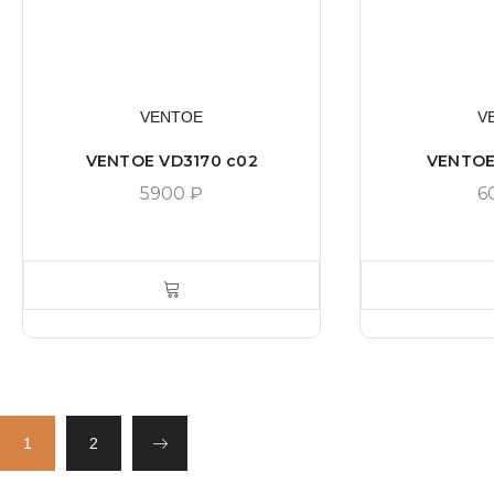
VENTOE
V
VENTOE VD3170 c02
VENTOE
5900
₽
6
1
2