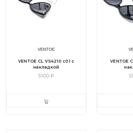
VENTOE
V
VENTOE CL VS4210 c01 с
VENTOE CL
накладкой
нак
5100
₽
5