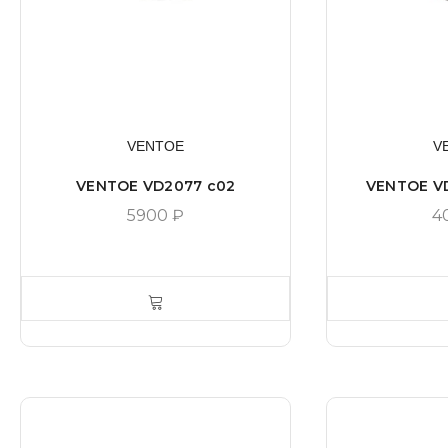
VENTOE
V
VENTOE VD2077 c02
VENTOE V
5900
₽
4