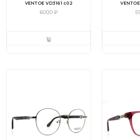
VENTOE VD3161 c02
VENTOE
6000
₽
5