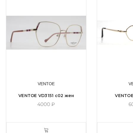
VENTOE
V
VENTOE VD3151 c02 жен
VENTOE
4000
₽
6