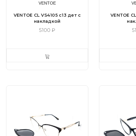
VENTOE
V
VENTOE CL VS4105 c13 дет с
VENTOE CL
накладкой
нак
5100
₽
5