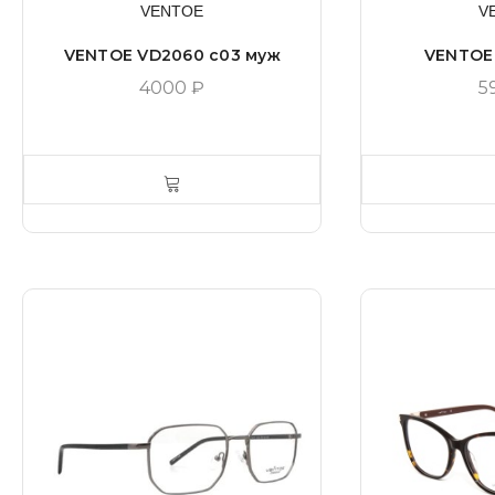
VENTOE
V
VENTOE VD2060 c03 муж
VENTOE
4000
₽
5