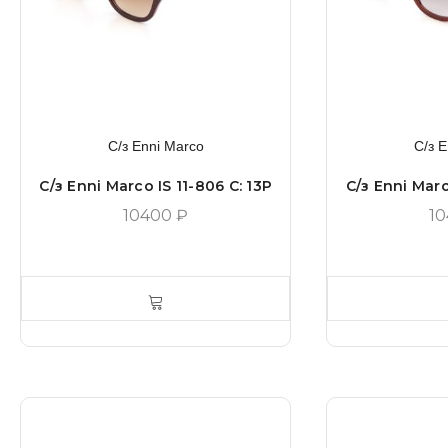
С/з Enni Marco
С/з 
С/з Enni Marco IS 11-806 С: 13P
С/з Enni Marc
10400
₽
1