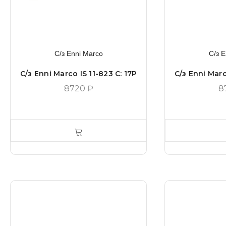
С/з Enni Marco
С/з 
С/з Enni Marco IS 11-823 С: 17P
С/з Enni Marc
8720
₽
8