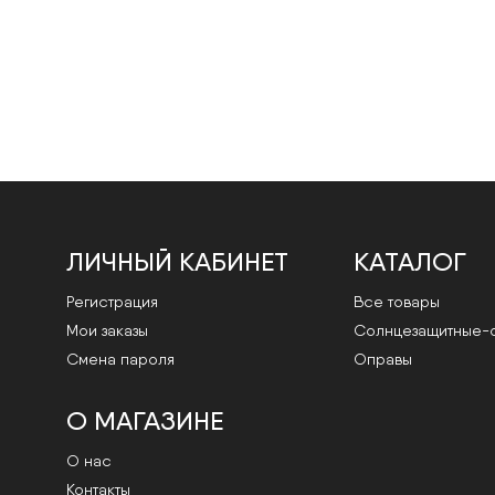
ЛИЧНЫЙ КАБИНЕТ
КАТАЛОГ
Регистрация
Все товары
Мои заказы
Cолнцезащитные-
Смена пароля
Оправы
О МАГАЗИНЕ
О нас
Контакты