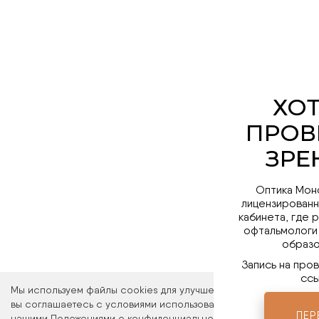
Оптика Мон
лицензированн
кабинета, где 
офтальмологи
образо
Запись на про
ссы
Мы используем файлы cookies для улучшения работы сайта. Ос
вы соглашаетесь с условиями использования файлов cookies. 
ПЕР
нашими Положениями о конфиденциальности и об использовани