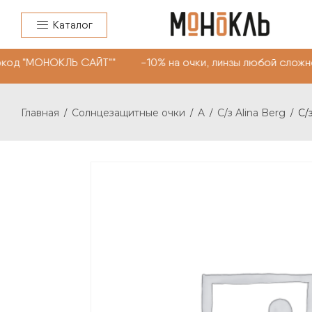
Каталог
 "МОНОКЛЬ САЙТ"" -10% на очки, линзы любой сложности
Главная
Солнцезащитные очки
A
С/з Alina Berg
С/
/
/
/
/