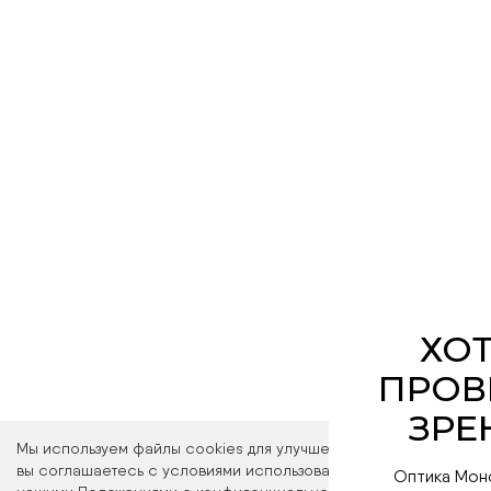
Оптика Мон
лицензированн
кабинета, где 
офтальмологи
образо
Запись на про
ссы
Мы используем файлы cookies для улучшения работы сайта. Ос
вы соглашаетесь с условиями использования файлов cookies. 
ПЕР