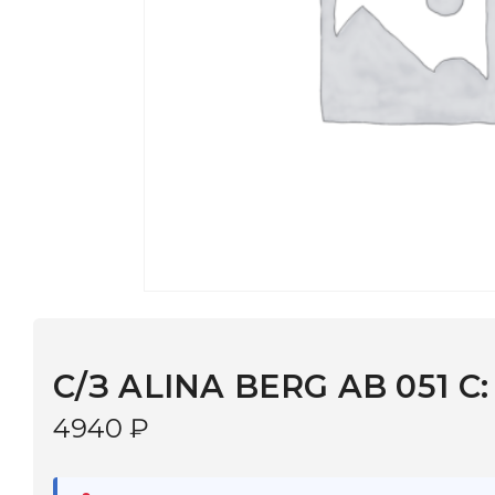
С/З ALINA BERG AB 051 С: 2
4940
₽
В наличии
в 9 салонах Иркутска и Шелехова |
Дост
МОНОКЛЬ САЙТ
3–5 дней |
Промокод
— скидка 10%