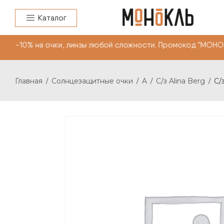
Каталог
-10% на очки, линзы любой сложности. Промокод "МОНОК
Главная
Солнцезащитные очки
A
С/з Alina Berg
С/
/
/
/
/