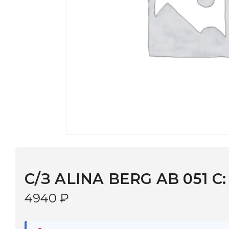
С/З ALINA BERG AB 051 С: 3
4940
₽
В наличии
в 9 салонах Иркутска и Шелехова |
Дост
МОНОКЛЬ САЙТ
3–5 дней |
Промокод
— скидка 10%