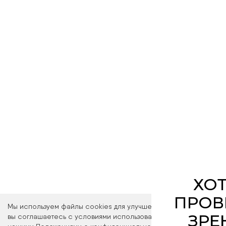
Оптика Мон
лицензированн
кабинета, где 
офтальмологи
образо
Запись на про
ссы
Мы используем файлы cookies для улучшения работы сайта. Ос
вы соглашаетесь с условиями использования файлов cookies. 
ПЕР