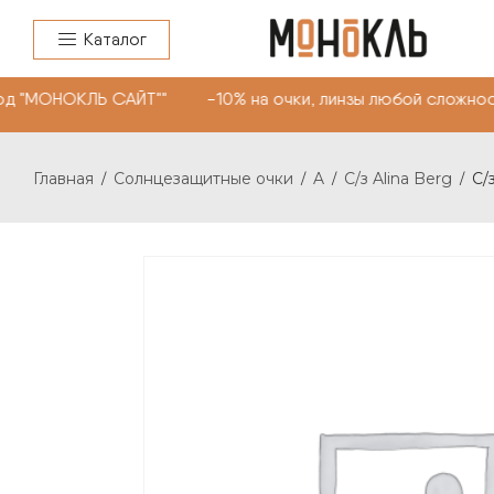
Каталог
д "МОНОКЛЬ САЙТ"" -10% на очки, линзы любой сложност
Главная
Солнцезащитные очки
A
С/з Alina Berg
С/
/
/
/
/