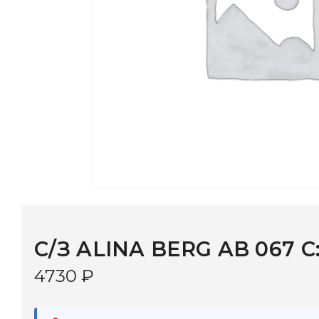
С/З ALINA BERG AB 067 С: 1
4730
₽
В наличии
в 9 салонах Иркутска и Шелехова |
Дост
МОНОКЛЬ САЙТ
3–5 дней |
Промокод
— скидка 10%