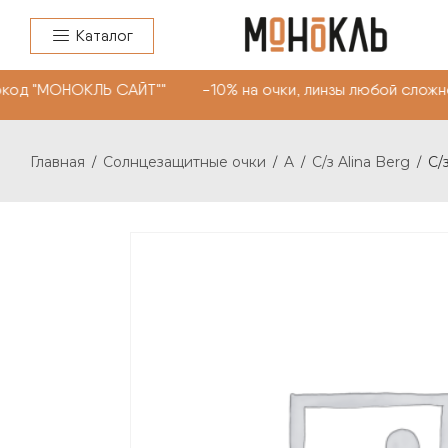
Каталог
код "МОНОКЛЬ САЙТ"" -10% на очки, линзы любой сложно
Главная
Солнцезащитные очки
A
С/з Alina Berg
С/
/
/
/
/