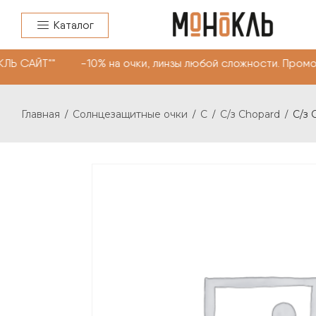
Каталог
Ь САЙТ"" -10% на очки, линзы любой сложности. Промок
Главная
Солнцезащитные очки
C
С/з Chopard
С/з 
/
/
/
/