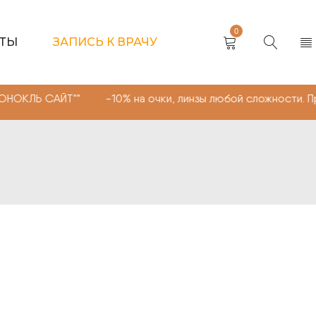
0
КТЫ
ЗАПИСЬ К ВРАЧУ
Т"" -10% на очки, линзы любой сложности. Промокод "М