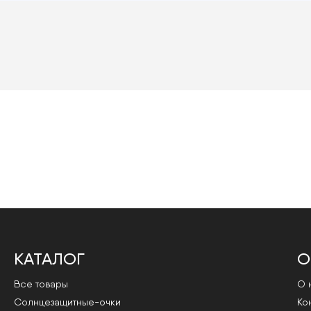
КАТАЛОГ
О
Все товары
О 
Cолнцезащитные-очки
Ко