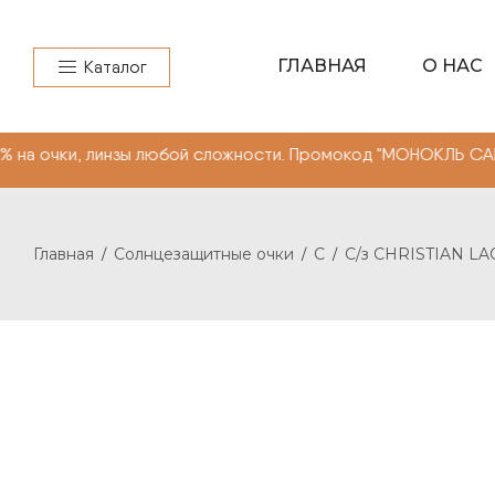
ГЛАВНАЯ
О НАС
Каталог
нзы любой сложности. Промокод "МОНОКЛЬ САЙТ"" -10% н
Главная
Солнцезащитные очки
C
С/з CHRISTIAN LA
/
/
/