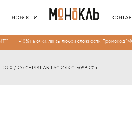
НОВОСТИ
КОНТА
а очки, линзы любой сложности. Промокод "МОНОКЛЬ САЙ
CROIX
С/з CHRISTIAN LACROIX CL5098 C041
/