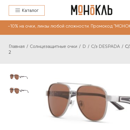
Каталог
-10% на очки, линзы любой сложности. Промокод "МОНОК
Главная
Солнцезащитные очки
D
С/з DESPADA
С/
/
/
/
/
2
С/З DESPADA DS 2329 С: 2