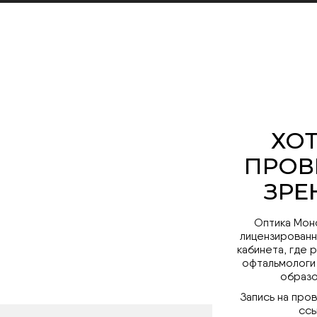
Оптика Мон
лицензированн
кабинета, где 
офтальмологи
образо
Запись на про
ссы