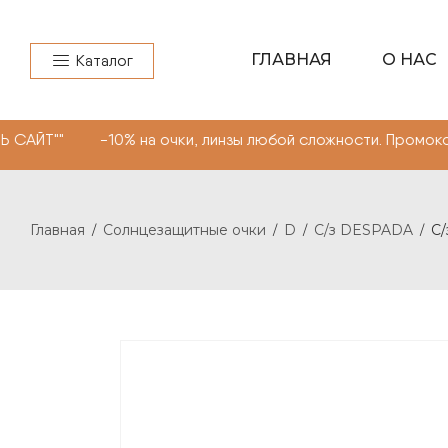
ГЛАВНАЯ
О НАС
Каталог
-10% на очки, линзы любой сложности. Промокод "МОНОК
Главная
Солнцезащитные очки
D
С/з DESPADA
С/
/
/
/
/