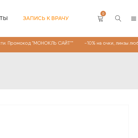
0
КТЫ
ЗАПИСЬ К ВРАЧУ
код "МОНОКЛЬ САЙТ"" -10% на очки, линзы любой сложно