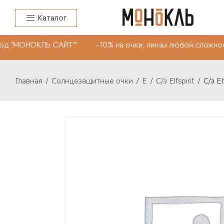
Каталог
од "МОНОКЛЬ САЙТ"" -10% на очки, линзы любой сложнос
Главная
Солнцезащитные очки
E
С/з Elfspirit
С/з El
/
/
/
/