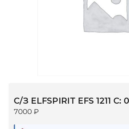
С/З ELFSPIRIT EFS 1211 С: 014
7000
₽
В наличии
в 9 салонах Иркутска и Шелехова |
Дост
МОНОКЛЬ САЙТ
3–5 дней |
Промокод
— скидка 10%