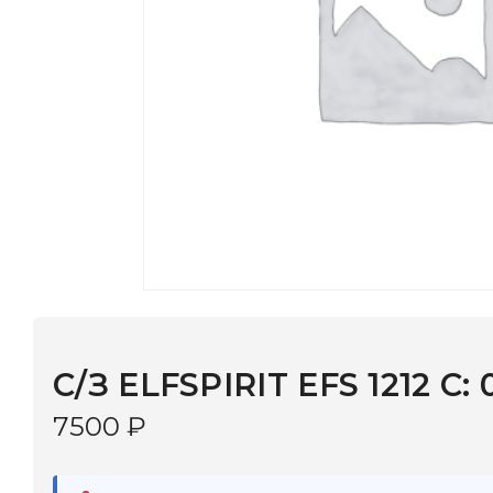
С/З ELFSPIRIT EFS 1212 С: 014
7500
₽
В наличии
в 9 салонах Иркутска и Шелехова |
Дост
МОНОКЛЬ САЙТ
3–5 дней |
Промокод
— скидка 10%