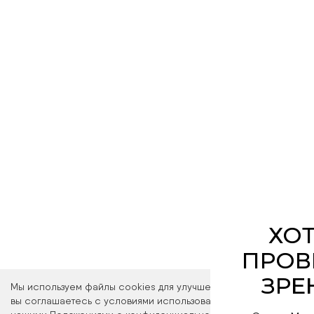
Оптика Мон
лицензированн
кабинета, где 
офтальмологи
образо
Запись на про
ссы
Мы используем файлы cookies для улучшения работы сайта. Ос
вы соглашаетесь с условиями использования файлов cookies. 
ПЕР