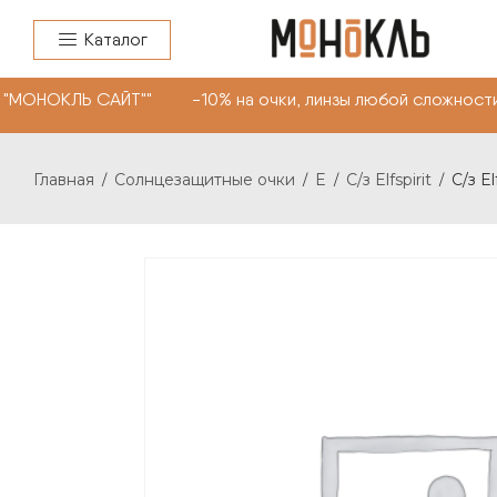
Каталог
"МОНОКЛЬ САЙТ"" -10% на очки, линзы любой сложности.
Главная
Солнцезащитные очки
E
С/з Elfspirit
С/з El
/
/
/
/