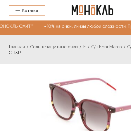
Каталог
ОНОКЛЬ САЙТ"" -10% на очки, линзы любой сложности. П
Главная
Солнцезащитные очки
E
С/з Enni Marco
С
/
/
/
/
С: 13P