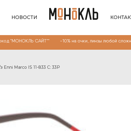
НОВОСТИ
КОНТА
НОКЛЬ САЙТ"" -10% на очки, линзы любой сложности. Пр
/з Enni Marco IS 11-833 С: 33P