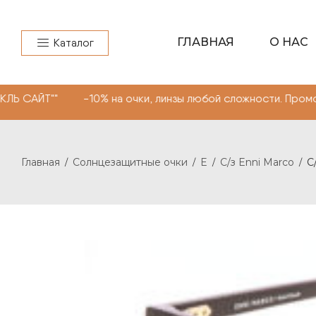
ГЛАВНАЯ
О НАС
Каталог
"" -10% на очки, линзы любой сложности. Промокод "МО
Главная
Солнцезащитные очки
E
С/з Enni Marco
С
/
/
/
/