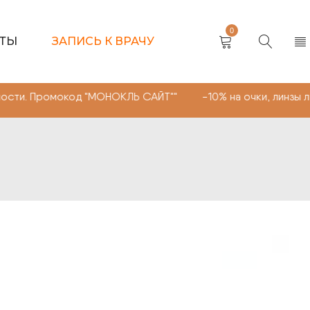
0
КТЫ
ЗАПИСЬ К ВРАЧУ
омокод "МОНОКЛЬ САЙТ"" -10% на очки, линзы любой сло