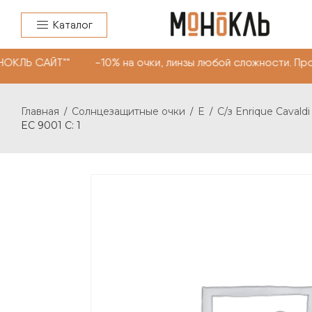
Каталог
НОКЛЬ САЙТ"" -10% на очки, линзы любой сложности. Пр
Главная
Солнцезащитные очки
E
С/з Enrique Cavaldi
/
/
/
EC 9001 C: 1