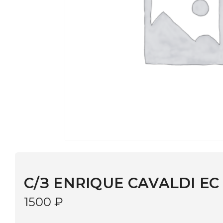
С/З ENRIQUE CAVALDI EC 9001 C
1500
₽
В наличии
в 9 салонах Иркутска и Шелехова |
Дост
МОНОКЛЬ САЙТ
3–5 дней |
Промокод
— скидка 10%