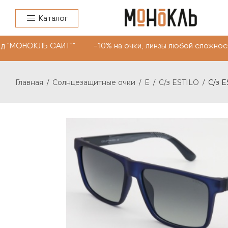
Каталог
д "МОНОКЛЬ САЙТ"" -10% на очки, линзы любой сложност
Главная
Солнцезащитные очки
E
С/з ESTILO
С/з E
/
/
/
/