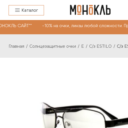
Каталог
НОКЛЬ САЙТ"" -10% на очки, линзы любой сложности. Пр
Главная
Солнцезащитные очки
E
С/з ESTILO
С/з 
/
/
/
/