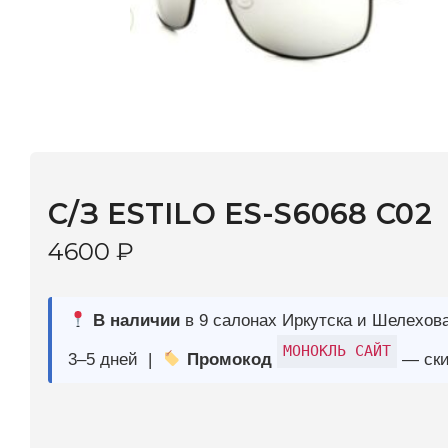
С/З ESTILO ES-S6068 C02
4600
₽
В наличии
в 9 салонах Иркутска и Шелехова |
Дост
МОНОКЛЬ САЙТ
3–5 дней |
Промокод
— скидка 10%