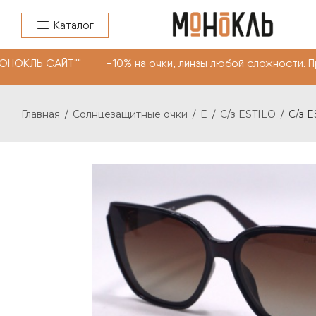
Каталог
ОНОКЛЬ САЙТ"" -10% на очки, линзы любой сложности. П
Главная
Солнцезащитные очки
E
С/з ESTILO
С/з 
/
/
/
/