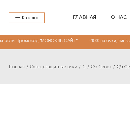
ГЛАВНАЯ
О НАС
Каталог
ромокод "МОНОКЛЬ САЙТ"" -10% на очки, линзы любой сл
Главная
Солнцезащитные очки
G
С/з Genex
С/з Ge
/
/
/
/