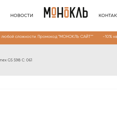
НОВОСТИ
КОНТА
ожности. Промокод "МОНОКЛЬ САЙТ"" -10% на очки, линз
nex GS 598 C: 061