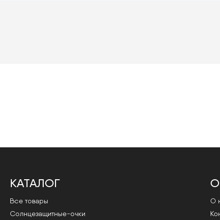
КАТАЛОГ
О
Все товары
О 
Cолнцезащитные-очки
Ко