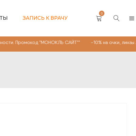
0
КТЫ
ЗАПИСЬ К ВРАЧУ
мокод "МОНОКЛЬ САЙТ"" -10% на очки, линзы любой слож