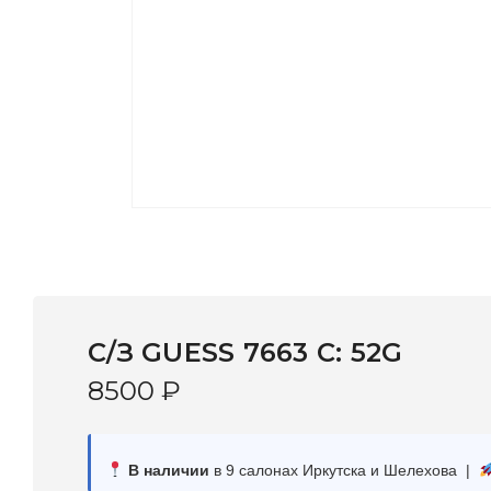
С/З GUESS 7663 C: 52G
8500
₽
В наличии
в 9 салонах Иркутска и Шелехова |