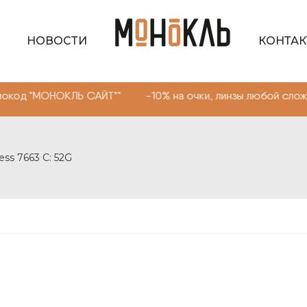
НОВОСТИ
КОНТА
ОКЛЬ САЙТ"" -10% на очки, линзы любой сложности. Про
ess 7663 C: 52G