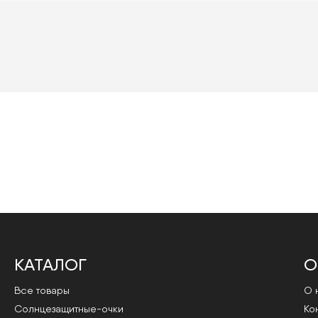
КАТАЛОГ
О
Все товары
О 
Cолнцезащитные-очки
Ко