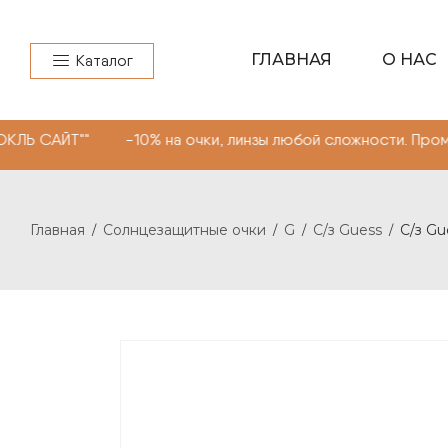
ГЛАВНАЯ
О НАС
Каталог
" -10% на очки, линзы любой сложности. Промокод "МОН
Главная
Солнцезащитные очки
G
С/з Guess
С/з Gu
/
/
/
/