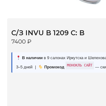
С/З INVU B 1209 C: B
7400
₽
В наличии
в 9 салонах Иркутска и Шелехова |
Дост
МОНОКЛЬ САЙТ
3–5 дней |
Промокод
— скидка 10%