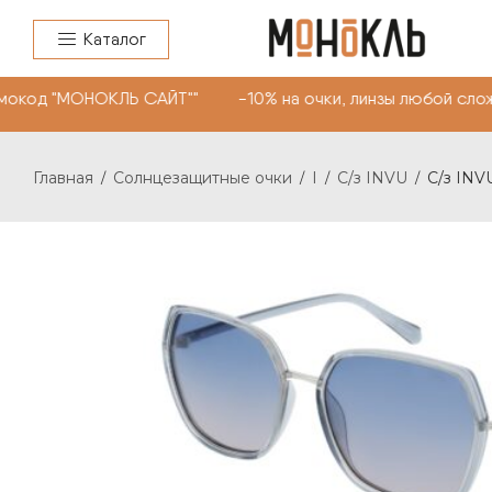
Каталог
мокод "МОНОКЛЬ САЙТ"" -10% на очки, линзы любой слож
Главная
Солнцезащитные очки
I
С/з INVU
С/з INV
/
/
/
/