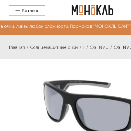
Каталог
очки, линзы любой сложности. Промокод "МОНОКЛЬ САЙТ"
Главная
Солнцезащитные очки
I
С/з INVU
С/з INVU
/
/
/
/