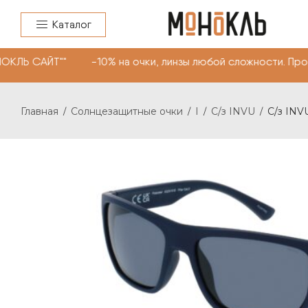
Каталог
ОКЛЬ САЙТ"" -10% на очки, линзы любой сложности. Про
Главная
Солнцезащитные очки
I
С/з INVU
С/з INVU
/
/
/
/