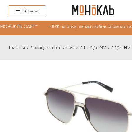
Каталог
"МОНОКЛЬ САЙТ"" -10% на очки, линзы любой сложности.
Главная
Солнцезащитные очки
I
С/з INVU
С/з INVU
/
/
/
/