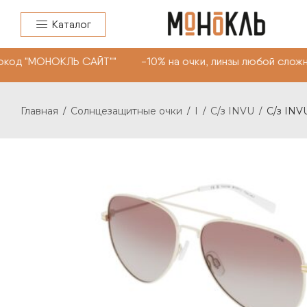
Каталог
код "МОНОКЛЬ САЙТ"" -10% на очки, линзы любой сложно
Главная
Солнцезащитные очки
I
С/з INVU
С/з INVU
/
/
/
/