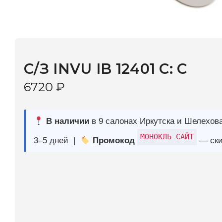
С/З INVU IB 12401 C: C
6720
₽
В наличии
в 9 салонах Иркутска и Шелехова |
Дост
МОНОКЛЬ САЙТ
3–5 дней |
Промокод
— скидка 10%