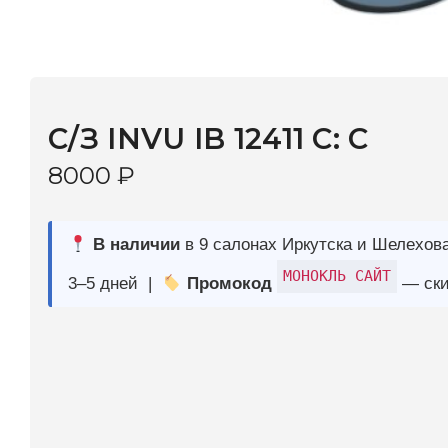
С/З INVU IB 12411 C: C
8000
₽
В наличии
в 9 салонах Иркутска и Шелехова |
Дост
МОНОКЛЬ САЙТ
3–5 дней |
Промокод
— скидка 10%