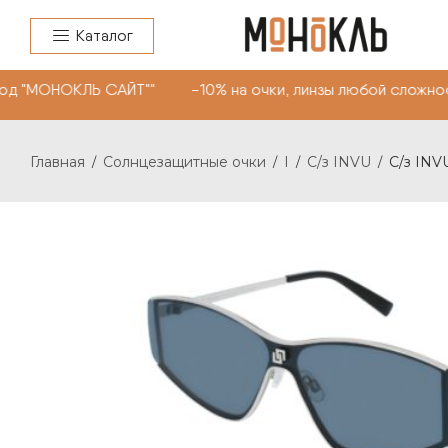
Каталог
од "МОНОКЛЬ САЙТ"" -10% на очки, линзы любой сложнос
Главная
Солнцезащитные очки
I
С/з INVU
С/з INVU
/
/
/
/