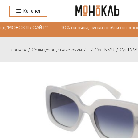
Каталог
од "МОНОКЛЬ САЙТ"" -10% на очки, линзы любой сложнос
Главная
Солнцезащитные очки
I
С/з INVU
С/з INVU
/
/
/
/