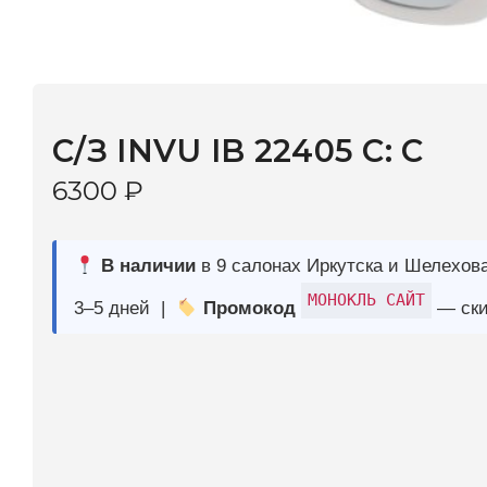
С/З INVU IB 22405 C: C
6300
₽
В наличии
в 9 салонах Иркутска и Шелехова |
Дост
МОНОКЛЬ САЙТ
3–5 дней |
Промокод
— скидка 10%