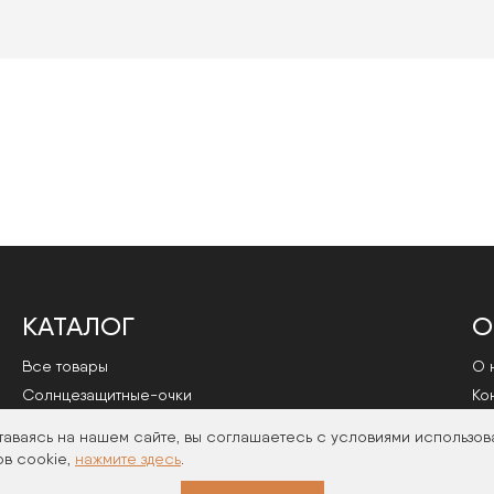
КАТАЛОГ
О
Все товары
О 
Cолнцезащитные-очки
Ко
Оправы
По
таваясь на нашем сайте, вы соглашаетесь с условиями использов
в cookie,
нажмите здесь
.