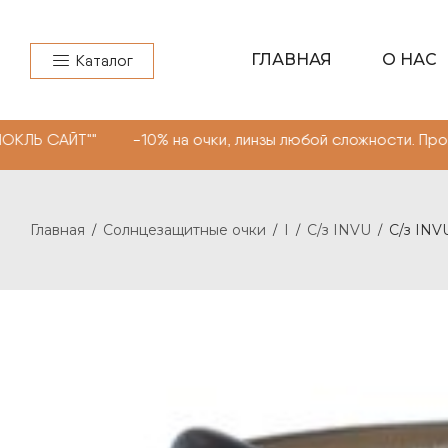
ГЛАВНАЯ
О НАС
Каталог
" -10% на очки, линзы любой сложности. Промокод "МОН
Главная
Солнцезащитные очки
I
С/з INVU
С/з INVU
/
/
/
/