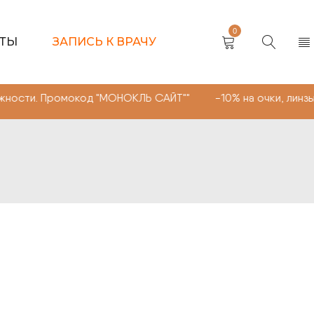
0
КТЫ
ЗАПИСЬ К ВРАЧУ
мокод "МОНОКЛЬ САЙТ"" -10% на очки, линзы любой слож