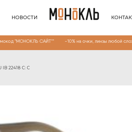
НОВОСТИ
КОНТА
ОКЛЬ САЙТ"" -10% на очки, линзы любой сложности. Про
 IB 22418 C: C