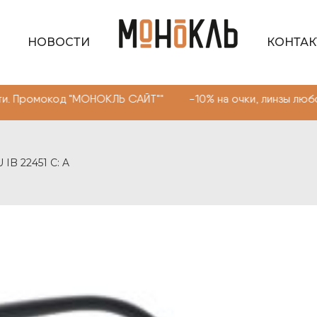
НОВОСТИ
КОНТА
код "МОНОКЛЬ САЙТ"" -10% на очки, линзы любой сложно
 IB 22451 C: A