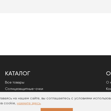
КАТАЛОГ
О
Все товары
О 
Cолнцезащитные-очки
Ко
Оправы
По
таваясь на нашем сайте, вы соглашаетесь с условиями использов
в cookie,
нажмите здесь
.