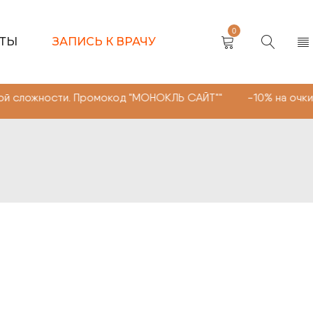
0
КТЫ
ЗАПИСЬ К ВРАЧУ
сти. Промокод "МОНОКЛЬ САЙТ"" -10% на очки, линзы лю