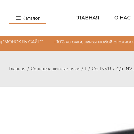
ГЛАВНАЯ
О НАС
Каталог
ЛЬ САЙТ"" -10% на очки, линзы любой сложности. Промо
Главная
Солнцезащитные очки
I
С/з INVU
С/з INVU
/
/
/
/