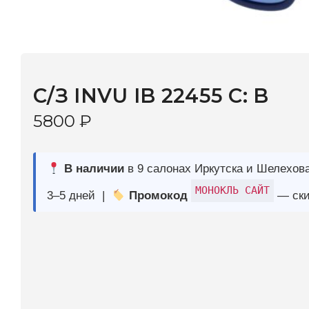
С/З INVU IB 22455 C: B
5800
₽
В наличии
в 9 салонах Иркутска и Шелехова |
Дост
МОНОКЛЬ САЙТ
3–5 дней |
Промокод
— скидка 10%