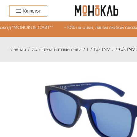
Каталог
окод "МОНОКЛЬ САЙТ"" -10% на очки, линзы любой сложн
Главная
Солнцезащитные очки
I
С/з INVU
С/з INVU
/
/
/
/