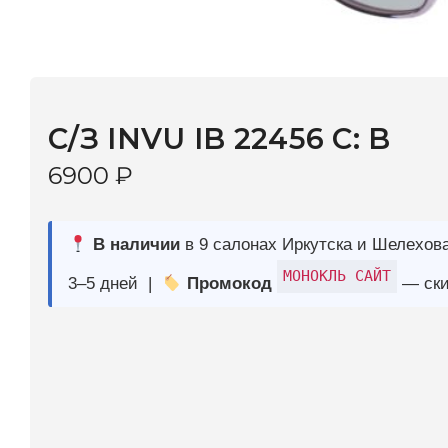
С/З INVU IB 22456 C: B
6900
₽
В наличии
в 9 салонах Иркутска и Шелехова |
Дост
МОНОКЛЬ САЙТ
3–5 дней |
Промокод
— скидка 10%