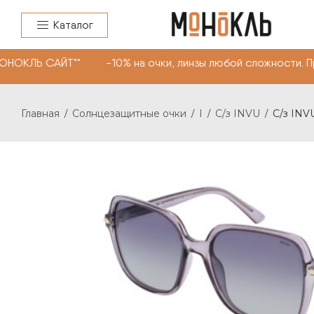
Каталог
ОНОКЛЬ САЙТ"" -10% на очки, линзы любой сложности. П
Главная
Солнцезащитные очки
I
С/з INVU
С/з INVU
/
/
/
/