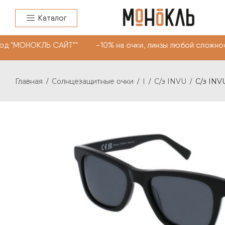
Каталог
од "МОНОКЛЬ САЙТ"" -10% на очки, линзы любой сложнос
Главная
Солнцезащитные очки
I
С/з INVU
С/з INVU
/
/
/
/