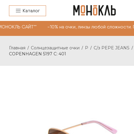
Каталог
ОНОКЛЬ САЙТ"" -10% на очки, линзы любой сложности. П
Главная
Солнцезащитные очки
P
С/з PEPE JEANS
/
/
/
/
COPENHAGEN 5197 С: 401