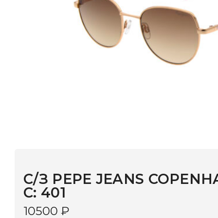
С/З PEPE JEANS COPENHAGEN 
С: 401
10500
₽
В наличии
в 9 салонах Иркутска и Шелехова |
Дост
МОНОКЛЬ САЙТ
3–5 дней |
Промокод
— скидка 10%