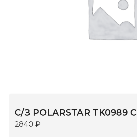
С/З POLARSTAR TK0989 C: 1
2840
₽
В наличии
в 9 салонах Иркутска и Шелехова |
Дост
МОНОКЛЬ САЙТ
3–5 дней |
Промокод
— скидка 10%
В КОРЗИНУ