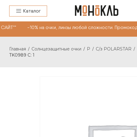
Каталог
САЙТ"" -10% на очки, линзы любой сложности. Промокод
Главная
Солнцезащитные очки
P
С/з POLARSTAR
/
/
/
/
TK0989 C: 1