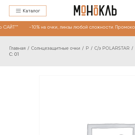
Каталог
 САЙТ"" -10% на очки, линзы любой сложности. Промоко
Главная
Солнцезащитные очки
P
С/з POLARSTAR
/
/
/
/
C: 01