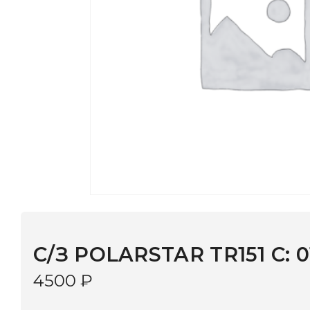
С/З POLARSTAR TR151 C: 01
4500
₽
В наличии
в 9 салонах Иркутска и Шелехова |
Дост
МОНОКЛЬ САЙТ
3–5 дней |
Промокод
— скидка 10%