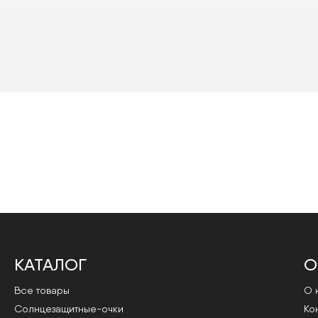
КАТАЛОГ
О
Все товары
О 
Cолнцезащитные-очки
Ко