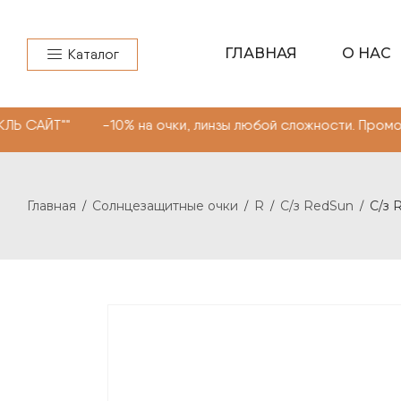
ГЛАВНАЯ
О НАС
Каталог
 -10% на очки, линзы любой сложности. Промокод "МОНО
Главная
Солнцезащитные очки
R
С/з RedSun
С/з 
/
/
/
/