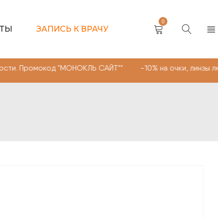
0
КТЫ
ЗАПИСЬ К ВРАЧУ
окод "МОНОКЛЬ САЙТ"" -10% на очки, линзы любой сложн