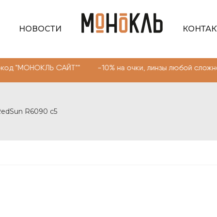
НОВОСТИ
КОНТА
КЛЬ САЙТ"" -10% на очки, линзы любой сложности. Пром
RedSun R6090 c5