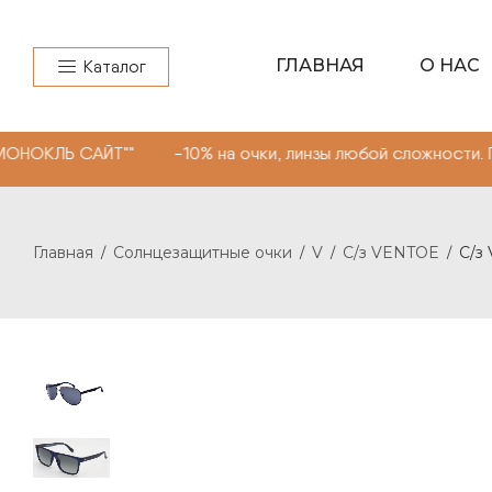
ГЛАВНАЯ
О НАС
Каталог
АЙТ"" -10% на очки, линзы любой сложности. Промокод 
Главная
Солнцезащитные очки
V
С/з VENTOE
С/з
/
/
/
/