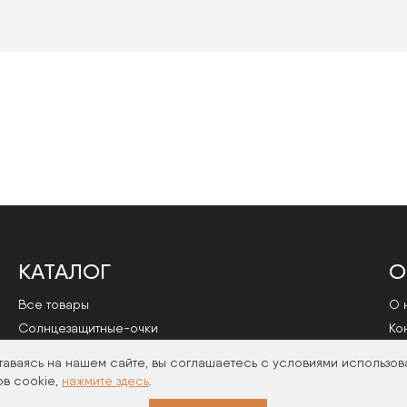
КАТАЛОГ
О
Все товары
О 
Cолнцезащитные-очки
Ко
Оправы
По
таваясь на нашем сайте, вы соглашаетесь с условиями использов
в cookie,
нажмите здесь
.