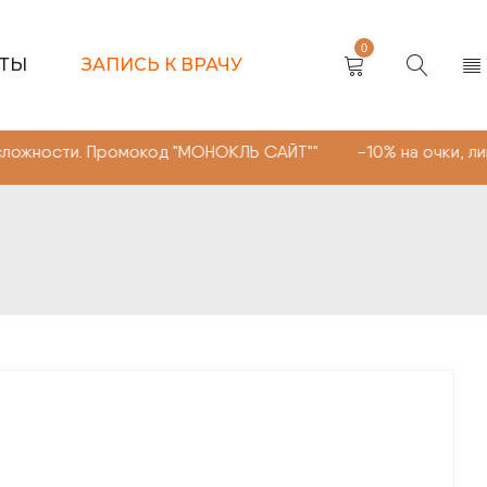
0
КТЫ
ЗАПИСЬ К ВРАЧУ
Промокод "МОНОКЛЬ САЙТ"" -10% на очки, линзы любой с