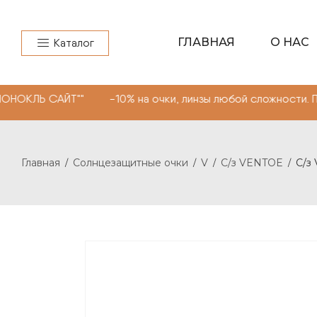
ГЛАВНАЯ
О НАС
Каталог
ЙТ"" -10% на очки, линзы любой сложности. Промокод "
Главная
Солнцезащитные очки
V
С/з VENTOE
С/з
/
/
/
/