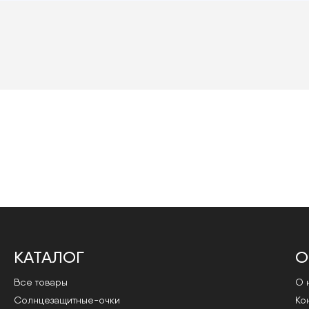
КАТАЛОГ
О
Все товары
О 
Cолнцезащитные-очки
Ко