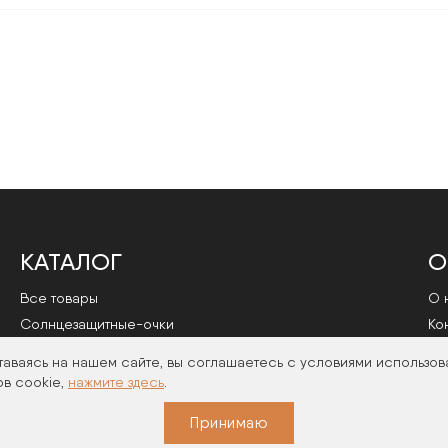
КАТАЛОГ
О
Все товары
О 
Cолнцезащитные-очки
Ко
Оправы
По
таваясь на нашем сайте, вы соглашаетесь с условиями использов
в cookie,
нажмите здесь
.
Принимаю
026 | Политика конфиденциальности
|
Договор публичной офер