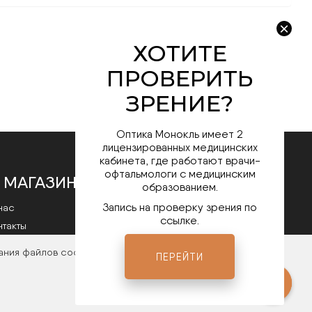
Оптика Монокль имеет 2
лицензированных медицинских
кабинета, где работают врачи-
офтальмологи с медицинским
 МАГАЗИНЕ
образованием.
Запись на проверку зрения по
нас
ссылке.
нтакты
литика конфиденциальности
ания файлов cookies. Чтобы ознакомиться с нашими
ПЕРЕЙТИ
Мы в соц.сетях
ты
Open