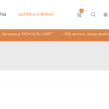
0
КТЫ
ЗАПИСЬ К ВРАЧУ
"МОНОКЛЬ САЙТ"" -10% на очки, линзы любой сложности.