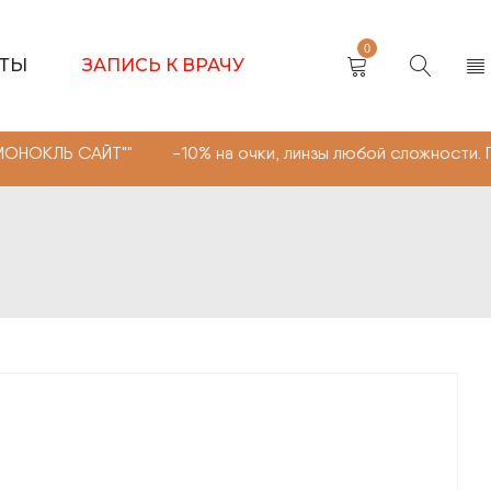
0
КТЫ
ЗАПИСЬ К ВРАЧУ
ЙТ"" -10% на очки, линзы любой сложности. Промокод "