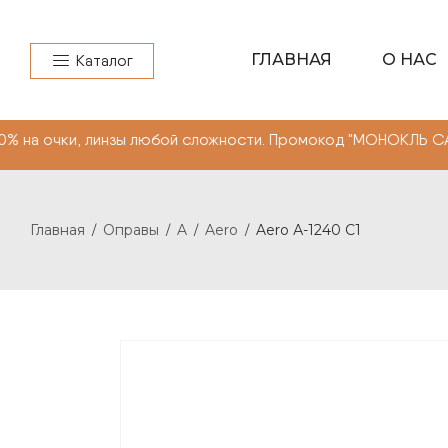
ГЛАВНАЯ
О НАС
Каталог
инзы любой сложности. Промокод "МОНОКЛЬ САЙТ"" -10% 
Главная
Оправы
A
Aero
Aero А-1240 С1
/
/
/
/