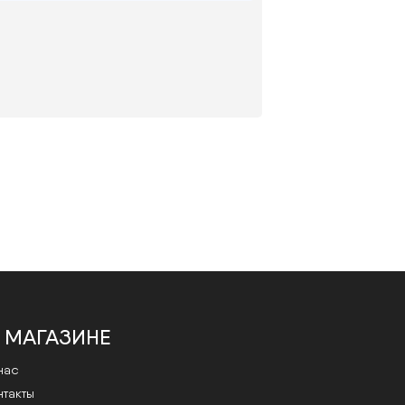
Оптика Монокль имеет 2
лицензированных медицинских
кабинета, где работают врачи-
 МАГАЗИНЕ
офтальмологи с медицинским
образованием.
нас
Запись на проверку зрения по
нтакты
ссылке.