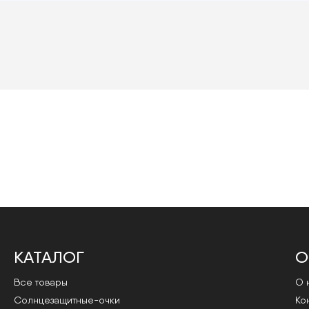
КАТАЛОГ
О
Все товары
О 
Cолнцезащитные-очки
Ко