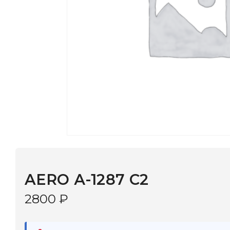
AERO А-1287 С2
2800
₽
В наличии
в 9 салонах Иркутска и Шелехова |
Дост
МОНОКЛЬ САЙТ
3–5 дней |
Промокод
— скидка 10%