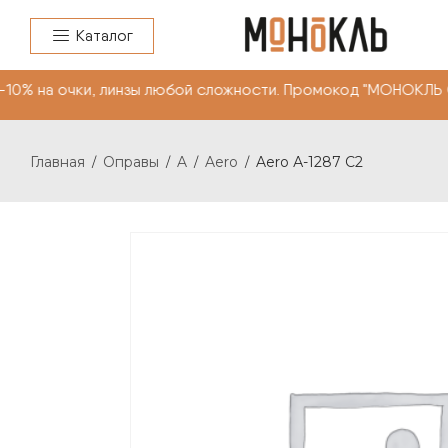
Каталог
а очки, линзы любой сложности. Промокод "МОНОКЛЬ САЙ
Главная
Оправы
A
Aero
Aero А-1287 С2
/
/
/
/