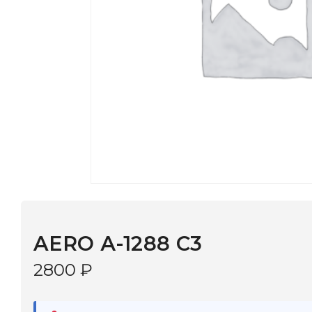
AERO А-1288 С3
2800
₽
В наличии
в 9 салонах Иркутска и Шелехова |
Дост
МОНОКЛЬ САЙТ
3–5 дней |
Промокод
— скидка 10%