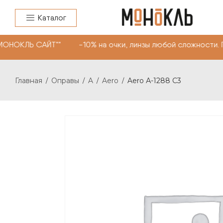
Каталог
МОНОКЛЬ САЙТ"" -10% на очки, линзы любой сложности. 
Главная
Оправы
A
Aero
Aero А-1288 С3
/
/
/
/