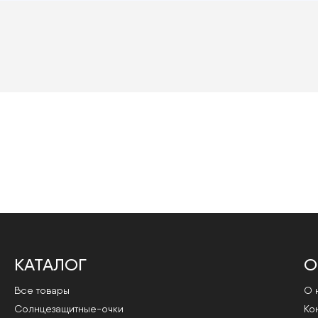
КАТАЛОГ
О
Все товары
О 
Cолнцезащитные-очки
Ко