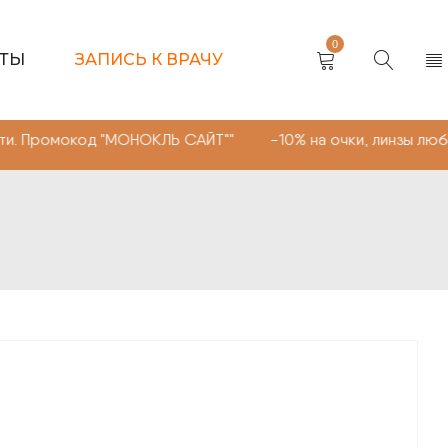
0
КТЫ
ЗАПИСЬ К ВРАЧУ
од "МОНОКЛЬ САЙТ"" -10% на очки, линзы любой сложнос