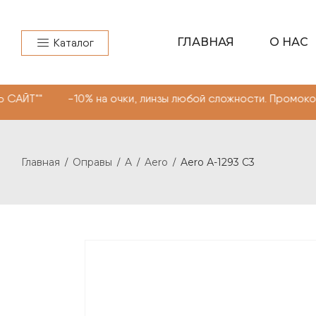
ГЛАВНАЯ
О НАС
Каталог
10% на очки, линзы любой сложности. Промокод "МОНОКЛ
Главная
Оправы
A
Aero
Aero А-1293 С3
/
/
/
/