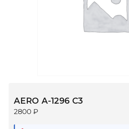
AERO А-1296 С3
2800
₽
В наличии
в 9 салонах Иркутска и Шелехова |
Дост
МОНОКЛЬ САЙТ
3–5 дней |
Промокод
— скидка 10%