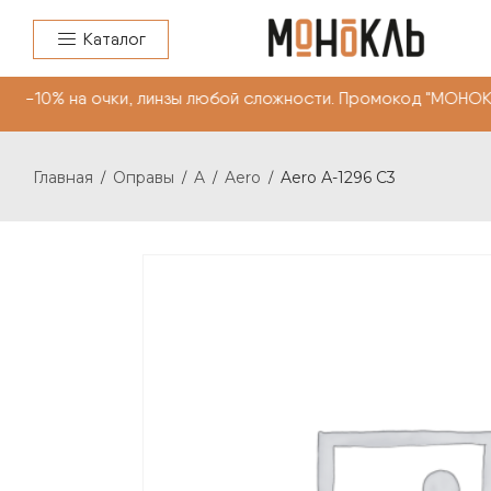
Каталог
10% на очки, линзы любой сложности. Промокод "МОНОКЛ
Главная
Оправы
A
Aero
Aero А-1296 С3
/
/
/
/