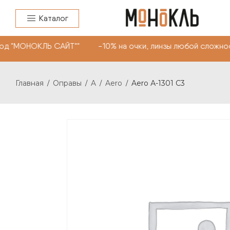
Каталог
д "МОНОКЛЬ САЙТ"" -10% на очки, линзы любой сложност
Главная
Оправы
A
Aero
Aero А-1301 С3
/
/
/
/