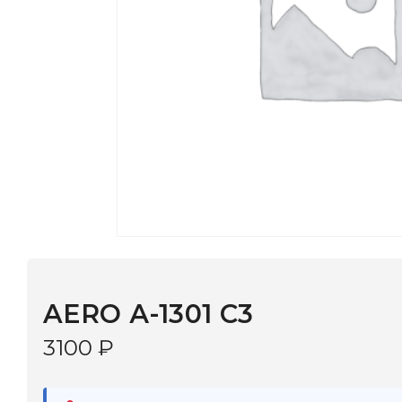
AERO А-1301 С3
3100
₽
В наличии
в 9 салонах Иркутска и Шелехова |
Дост
МОНОКЛЬ САЙТ
3–5 дней |
Промокод
— скидка 10%