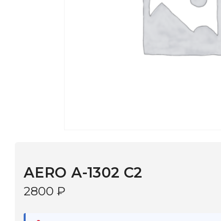
AERO А-1302 С2
2800
₽
В наличии
в 9 салонах Иркутска и Шелехова |
Дост
МОНОКЛЬ САЙТ
3–5 дней |
Промокод
— скидка 10%