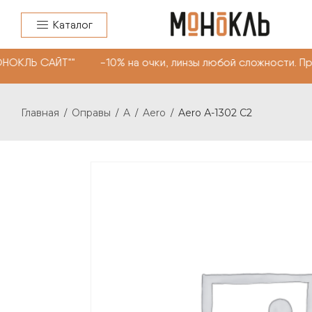
Каталог
НОКЛЬ САЙТ"" -10% на очки, линзы любой сложности. П
Главная
Оправы
A
Aero
Aero А-1302 С2
/
/
/
/